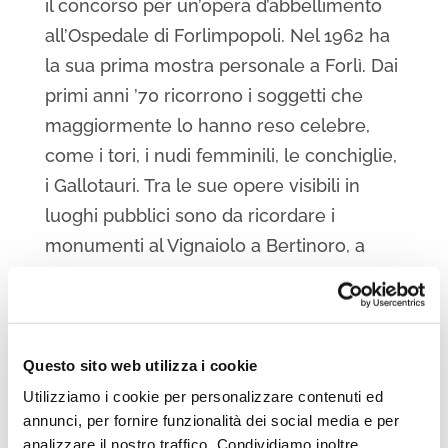
il concorso per un’opera d’abbellimento
all’Ospedale di Forlimpopoli. Nel 1962 ha
la sua prima mostra personale a Forlì. Dai
primi anni ’70 ricorrono i soggetti che
maggiormente lo hanno reso celebre,
come i tori, i nudi femminili, le conchiglie,
i Gallotauri. Tra le sue opere visibili in
luoghi pubblici sono da ricordare i
monumenti al Vignaiolo a Bertinoro, a
Pellegrino Artusi a Forlimpopoli e al
Profeta a Selbagnone. Oltre alla scultura
si è anche dedicato al disegno e
all’illustrazione.
Questo sito web utilizza i cookie
Utilizziamo i cookie per personalizzare contenuti ed
annunci, per fornire funzionalità dei social media e per
analizzare il nostro traffico. Condividiamo inoltre