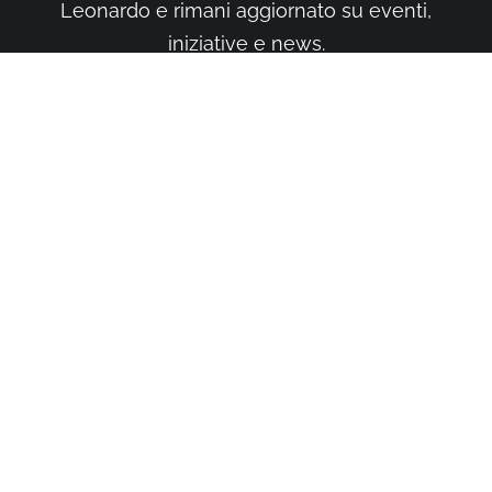
Leonardo e rimani aggiornato su eventi,
iniziative e news.
Iscriviti
Prodotto originale frutto delle menti felici e creative
di
Happy Minds Agency