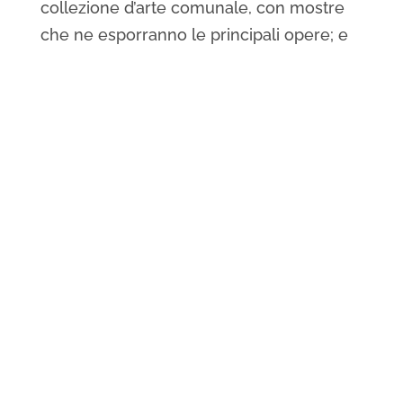
collezione d’arte comunale, con mostre
che ne esporranno le principali opere; e
inoltre i percorsi d’arte e cultura cittadini,
grazie ai contenuti digitali consultabili nei
touch screen presenti.