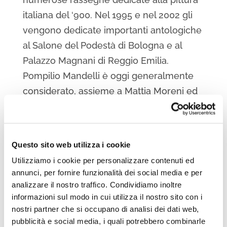
italiana del ‘900. Nel 1995 e nel 2002 gli
vengono dedicate importanti antologiche
al Salone del Podestà di Bologna e al
Palazzo Magnani di Reggio Emilia.
Pompilio Mandelli è oggi generalmente
considerato, assieme a Mattia Moreni ed
Ennio Morlotti, tra i massimi esponenti
dell’informale italiano.
Questo sito web utilizza i cookie
Con la sua opera Alberi d’estate Mandelli
ha vinto la terza edizione del “Premio
Utilizziamo i cookie per personalizzare contenuti ed
annunci, per fornire funzionalità dei social media e per
Cesenatico”. Dipinta nel 1953, quest’opera
analizzare il nostro traffico. Condividiamo inoltre
è un esempio luminoso della pittura
informazioni sul modo in cui utilizza il nostro sito con i
informale teorizzata dal grande critico
nostri partner che si occupano di analisi dei dati web,
Francesco Arcangeli nel secondo
pubblicità e social media, i quali potrebbero combinarle