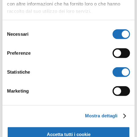
con altre informazioni che ha fornito loro o che hanno
dopoguerra, mentre nel campo delle arti
raccolto dal suo utilizzo dei loro servizi.
visive si andava consumando la pesante
frattura fra realismo ed astrattismo.
Selezione
Necessari
del
consenso
Preferenze
Le opere
Statistiche
dell’artista
Marketing
Mostra dettagli
Accetta tutti i cookie