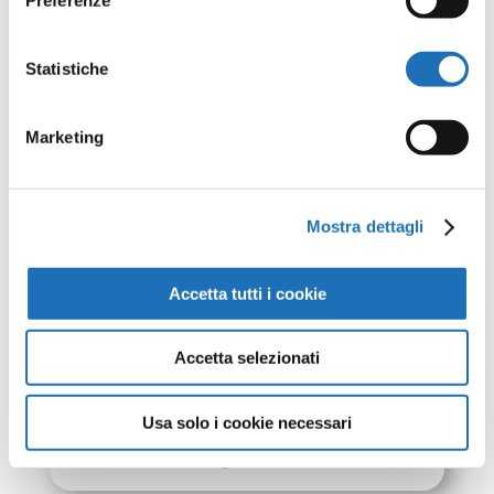
Le opere
dell’artista
Statistiche
Marketing
Mostra dettagli
Accetta tutti i cookie
Accetta selezionati
Albero davanti al mare
Usa solo i cookie necessari
Mantegazza, Tinin