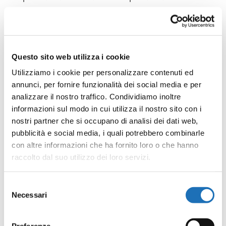
Marineria sulla barche tradizionali del
museo; nel 1999 i suoi disegni di alberi
realizzati dal pittore Skender Balaj sono i
protagonisti della seconda edizione delle
Questo sito web utilizza i cookie
Tende al mare; per alcuni anni ha la
Utilizziamo i cookie per personalizzare contenuti ed
annunci, per fornire funzionalità dei social media e per
direzione artistica del Teatro Comunale,
analizzare il nostro traffico. Condividiamo inoltre
ideando una formula che agli spettacoli
informazioni sul modo in cui utilizza il nostro sito con i
associa incontri ed eventi culturali; nel
nostri partner che si occupano di analisi dei dati web,
2010 progetta l’originale Albero del mare,
pubblicità e social media, i quali potrebbero combinarle
con altre informazioni che ha fornito loro o che hanno
realizzato poi con una vela composta da
raccolto dal suo utilizzo dei loro servizi.
luci colorate.
Selezione
Necessari
del
consenso
Preferenze