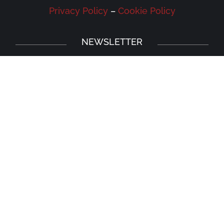
Privacy Policy
–
Cookie Policy
NEWSLETTER
Iscriviti alla newsletter della Galleria
Leonardo e rimani aggiornato su eventi,
iniziative e news.
Iscriviti