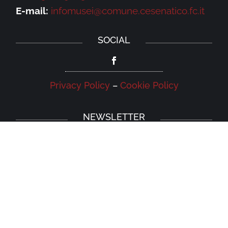
E-mail:
infomusei@comune.cesenatico.fc.it
SOCIAL
Privacy Policy
–
Cookie Policy
NEWSLETTER
Iscriviti alla newsletter della Galleria
Leonardo e rimani aggiornato su eventi,
iniziative e news.
Iscriviti