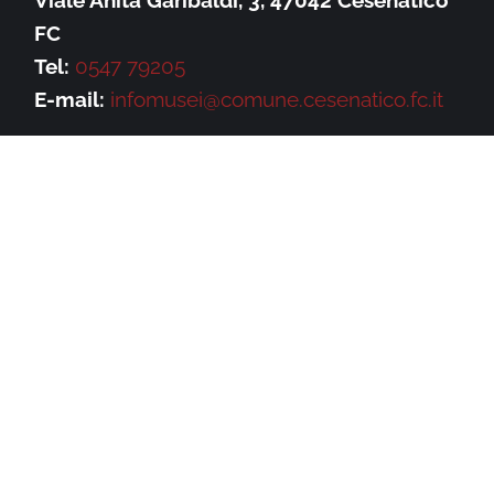
FC
Tel:
0547 79205
E-mail:
infomusei@comune.cesenatico.fc.it
SOCIAL
Privacy Policy
–
Cookie Policy
NEWSLETTER
Iscriviti alla newsletter della Galleria
Leonardo e rimani aggiornato su eventi,
iniziative e news.
Iscriviti