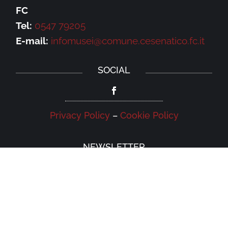
FC
Tel:
0547 79205
E-mail:
infomusei@comune.cesenatico.fc.it
SOCIAL
Privacy Policy
–
Cookie Policy
NEWSLETTER
Iscriviti alla newsletter della Galleria
Leonardo e rimani aggiornato su eventi,
iniziative e news.
Iscriviti