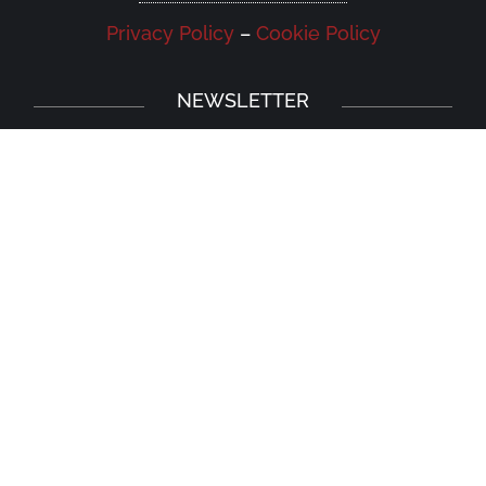
Privacy Policy
–
Cookie Policy
NEWSLETTER
Iscriviti alla newsletter della Galleria
Leonardo e rimani aggiornato su eventi,
iniziative e news.
Iscriviti