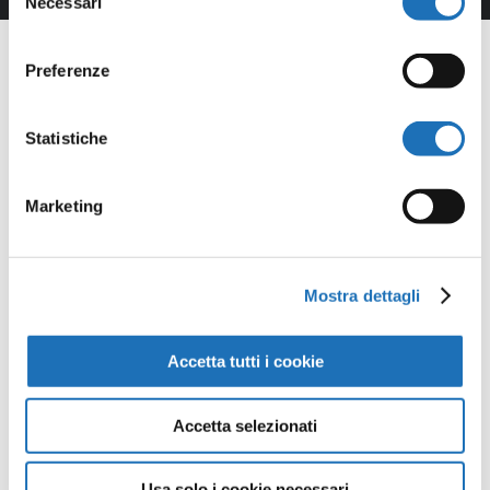
Necessari
del
consenso
Preferenze
Statistiche
Opere della
Galleria
Marketing
Virtuale
Mostra dettagli
Continua a scoprire tutte le
opere della collezione d’arte di
Accetta tutti i cookie
Cesenatico nella Galleria Virtuale:
un viaggio artistico senza confini.
Accetta selezionati
Usa solo i cookie necessari