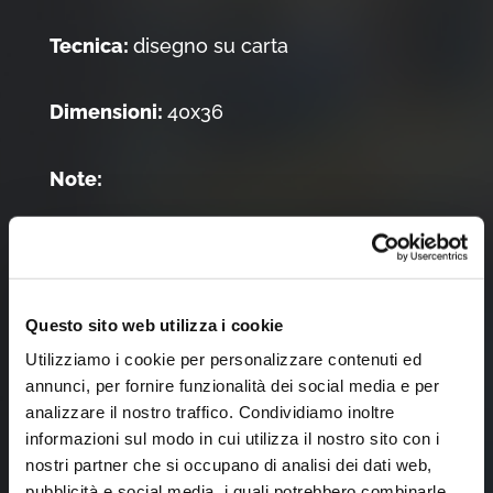
Tecnica:
disegno su carta
Dimensioni:
40x36
Note:
Donazione di Giovanni Bissoni, 2023
Questo sito web utilizza i cookie
Tocca l'immagine per zoomare
Utilizziamo i cookie per personalizzare contenuti ed
annunci, per fornire funzionalità dei social media e per
analizzare il nostro traffico. Condividiamo inoltre
informazioni sul modo in cui utilizza il nostro sito con i
nostri partner che si occupano di analisi dei dati web,
pubblicità e social media, i quali potrebbero combinarle