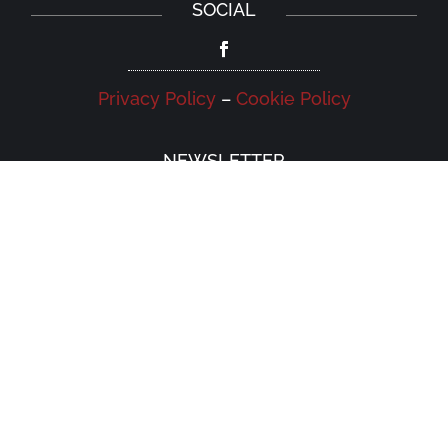
SOCIAL
Privacy Policy
–
Cookie Policy
NEWSLETTER
Iscriviti alla newsletter della Galleria
Leonardo e rimani aggiornato su eventi,
iniziative e news.
Iscriviti