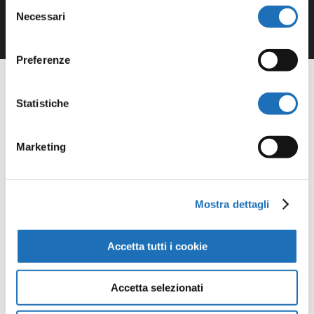
Selezione
Necessari
del
consenso
Preferenze
Statistiche
Opere della
Marketing
Galleria
Mostra dettagli
Virtuale
Accetta tutti i cookie
Continua a scoprire tutte le
opere della collezione d’arte di
Accetta selezionati
Cesenatico nella Galleria Virtuale: