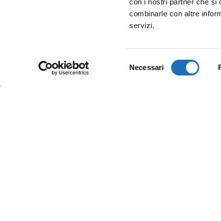
con i nostri partner che si
combinarle con altre inform
servizi.
Selezione
Necessari
del
consenso
GALLERIA LEONARDO
Viale Anita Garibaldi, 3, 47042