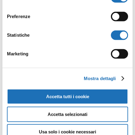
consenso
Preferenze
Opere della
Statistiche
Galleria
Marketing
Virtuale
Continua a scoprire tutte le
Mostra dettagli
opere della collezione d’arte di
Cesenatico nella Galleria Virtuale:
Accetta tutti i cookie
un viaggio artistico senza confini.
Accetta selezionati
Guarda tutte le opere
Usa solo i cookie necessari