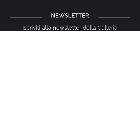
NEWSLETTER
Iscriviti alla newsletter della Galleria
Leonardo e rimani aggiornato su eventi,
iniziative e news.
Iscriviti
Prodotto originale frutto delle menti felici e creative