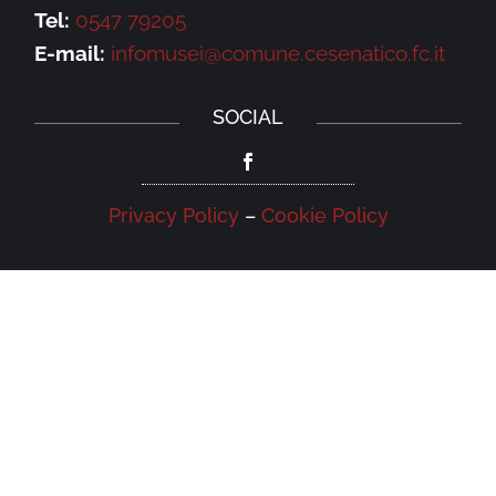
Tel:
0547 79205
E-mail:
infomusei@comune.cesenatico.fc.it
SOCIAL
Privacy Policy
–
Cookie Policy
NEWSLETTER
Iscriviti alla newsletter della Galleria
Leonardo e rimani aggiornato su eventi,
iniziative e news.
Iscriviti