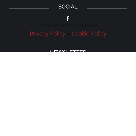
SOCIAL
Privacy Policy
–
Cookie Policy
NEWSLETTER
Iscriviti alla newsletter della Galleria
Leonardo e rimani aggiornato su eventi,
iniziative e news.
Iscriviti