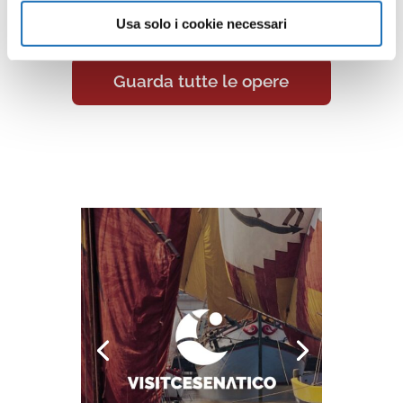
un viaggio artistico senza confini.
Usa solo i cookie necessari
Guarda tutte le opere