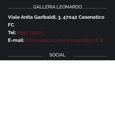
GALLERIA LEONARDO
Viale Anita Garibaldi, 3, 47042 Cesenatico
FC
Tel:
0547 79205
E-mail:
infomusei@comune.cesenatico.fc.it
SOCIAL
Privacy Policy
–
Cookie Policy
NEWSLETTER
Iscriviti alla newsletter della Galleria
Leonardo e rimani aggiornato su eventi,