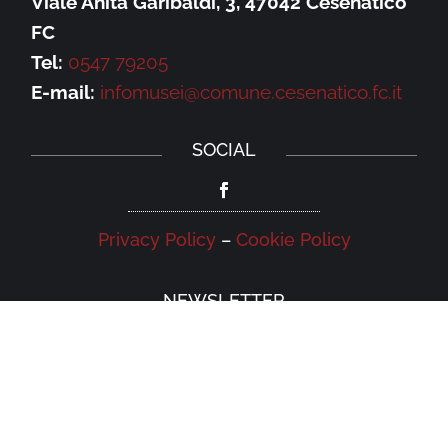
Viale Anita Garibaldi, 3, 47042 Cesenatico
FC
Tel:
0547 79205
E-mail:
infomusei@comune.cesenatico.fc.it
SOCIAL
Privacy Policy
–
Cookie Policy
NEWSLETTER
Iscriviti alla newsletter della Galleria
Leonardo e rimani aggiornato su eventi,
iniziative e news.
Iscriviti