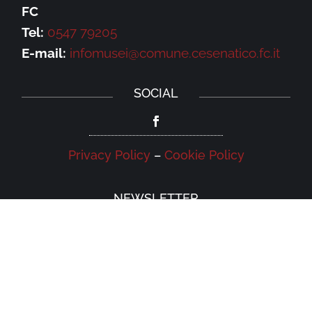
FC
Tel:
0547 79205
E-mail:
infomusei@comune.cesenatico.fc.it
SOCIAL
Privacy Policy
–
Cookie Policy
NEWSLETTER
Iscriviti alla newsletter della Galleria
Leonardo e rimani aggiornato su eventi,
iniziative e news.
Iscriviti