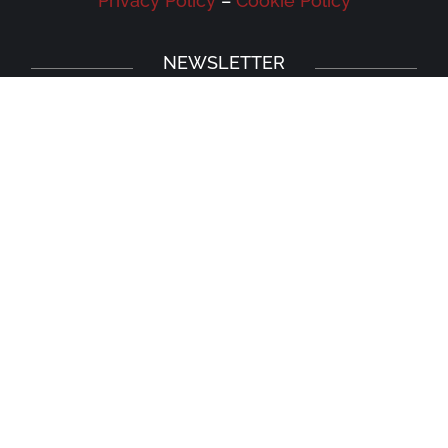
Privacy Policy
–
Cookie Policy
NEWSLETTER
Iscriviti alla newsletter della Galleria
Leonardo e rimani aggiornato su eventi,
iniziative e news.
Iscriviti
Prodotto originale frutto delle menti felici e creative