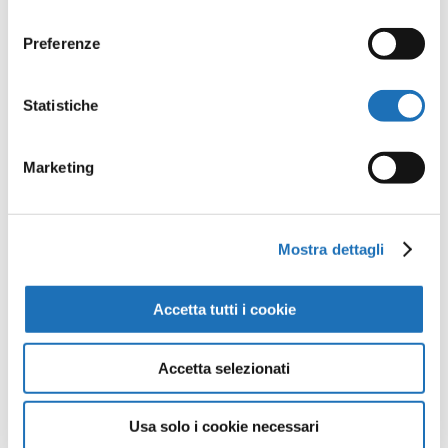
consenso
Preferenze
Statistiche
Opere della
Galleria
Marketing
Virtuale
Mostra dettagli
Continua a scoprire tutte le
opere della collezione d’arte di
Accetta tutti i cookie
Cesenatico nella Galleria Virtuale:
un viaggio artistico senza confini.
Accetta selezionati
Usa solo i cookie necessari
Guarda tutte le opere