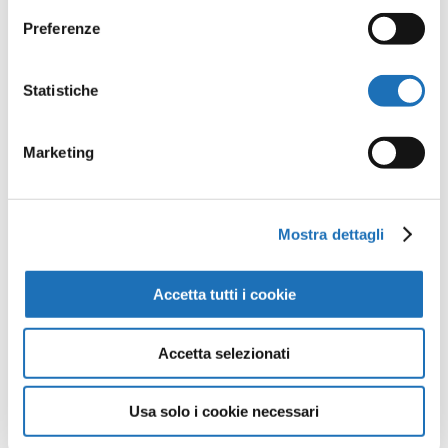
Preferenze
Opere della
Statistiche
Galleria
Marketing
Virtuale
Mostra dettagli
Continua a scoprire tutte le
opere della collezione d’arte di
Accetta tutti i cookie
Cesenatico nella Galleria Virtuale:
un viaggio artistico senza confini.
Accetta selezionati
Guarda tutte le opere
Usa solo i cookie necessari