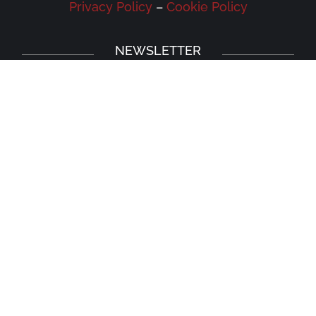
Privacy Policy
–
Cookie Policy
NEWSLETTER
Iscriviti alla newsletter della Galleria
Leonardo e rimani aggiornato su eventi,
iniziative e news.
Iscriviti