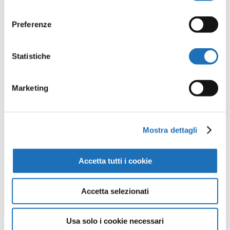
consenso
Preferenze
Statistiche
Opere della
Galleria
Marketing
Virtuale
Mostra dettagli
Continua a scoprire tutte le
opere della collezione d’arte di
Accetta tutti i cookie
Cesenatico nella Galleria Virtuale:
un viaggio artistico senza confini.
Accetta selezionati
Usa solo i cookie necessari
Guarda tutte le opere