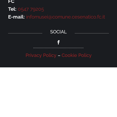
FC
Tel:
0547 79205
E-mail:
infomusei@comune.cesenatico.fc.it
SOCIAL
Privacy Policy
–
Cookie Policy
NEWSLETTER
Iscriviti alla newsletter della Galleria
Leonardo e rimani aggiornato su eventi,
iniziative e news.
Iscriviti