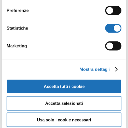
consenso
Preferenze
Opere della
Statistiche
Galleria
Marketing
Virtuale
Mostra dettagli
Continua a scoprire tutte le
opere della collezione d’arte di
Accetta tutti i cookie
Cesenatico nella Galleria Virtuale:
un viaggio artistico senza confini.
Accetta selezionati
Guarda tutte le opere
Usa solo i cookie necessari