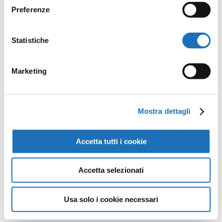
Preferenze
Opere della
Statistiche
Galleria
Virtuale
Marketing
Continua a scoprire tutte le
Mostra dettagli
opere della collezione d’arte di
Cesenatico nella Galleria Virtuale:
Accetta tutti i cookie
un viaggio artistico senza confini.
Accetta selezionati
Guarda tutte le opere
Usa solo i cookie necessari