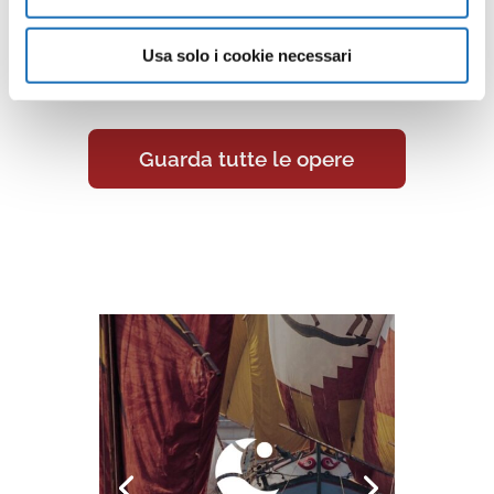
opere della collezione d’arte di
Cesenatico nella Galleria Virtuale:
Usa solo i cookie necessari
un viaggio artistico senza confini.
Guarda tutte le opere