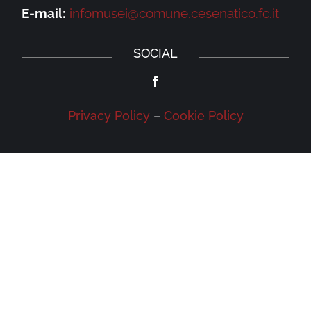
E-mail:
infomusei@comune.cesenatico.fc.it
SOCIAL
Privacy Policy
–
Cookie Policy
NEWSLETTER
Iscriviti alla newsletter della Galleria
Leonardo e rimani aggiornato su eventi,
iniziative e news.
Iscriviti