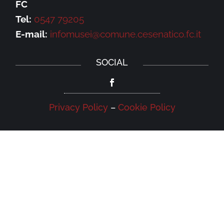
FC
Tel:
0547 79205
E-mail:
infomusei@comune.cesenatico.fc.it
SOCIAL
Privacy Policy
–
Cookie Policy
NEWSLETTER
Iscriviti alla newsletter della Galleria
Leonardo e rimani aggiornato su eventi,
iniziative e news.
Iscriviti