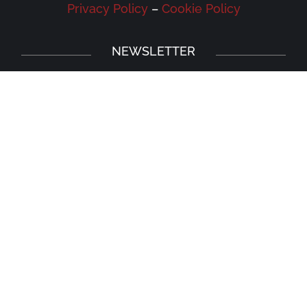
Privacy Policy
–
Cookie Policy
NEWSLETTER
Iscriviti alla newsletter della Galleria
Leonardo e rimani aggiornato su eventi,
iniziative e news.
Iscriviti