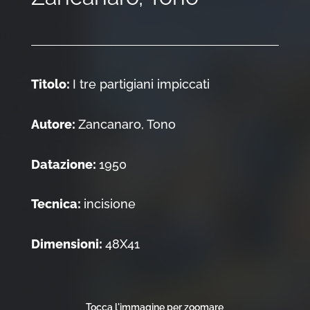
Titolo:
I tre partigiani impiccati
Autore:
Zancanaro, Tono
Datazione:
1950
Tecnica:
incisione
Dimensioni:
48X41
Tocca l'immagine per zoomare