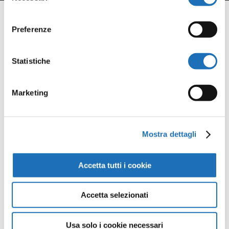
consenso
Preferenze
Opere della
Statistiche
Galleria
Marketing
Virtuale
Mostra dettagli
Continua a scoprire tutte le
opere della collezione d’arte di
Accetta tutti i cookie
Cesenatico nella Galleria Virtuale:
un viaggio artistico senza confini.
Accetta selezionati
Usa solo i cookie necessari
Guarda tutte le opere