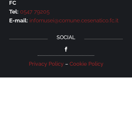
FC
Tel:
0547 79205
E-mail:
infomusei@comune.cesenatico.fc.it
SOCIAL
Privacy Policy
–
Cookie Policy
NEWSLETTER
Iscriviti alla newsletter della Galleria
Leonardo e rimani aggiornato su eventi,
iniziative e news.
Iscriviti