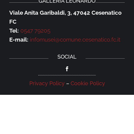
GALLERIA LEONARDO
Viale Anita Garibaldi, 3, 47042 Cesenatico
FC
Tel:
0547 79205
E-mail:
infomusei@comune.cesenatico.fc.it
SOCIAL
Privacy Policy
–
Cookie Policy
NEWSLETTER
Iscriviti alla newsletter della Galleria
Leonardo e rimani aggiornato su eventi,
iniziative e news.