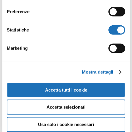
consenso
Preferenze
Opere della
Statistiche
Galleria
Marketing
Virtuale
Mostra dettagli
Continua a scoprire tutte le
opere della collezione d’arte di
Accetta tutti i cookie
Cesenatico nella Galleria Virtuale:
un viaggio artistico senza confini.
Accetta selezionati
Guarda tutte le opere
Usa solo i cookie necessari