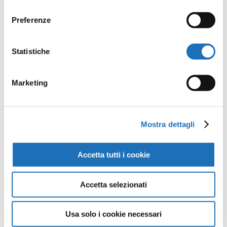
consenso
Preferenze
Opere della
Statistiche
Galleria
Marketing
Virtuale
Mostra dettagli
Continua a scoprire tutte le
opere della collezione d’arte di
Accetta tutti i cookie
Cesenatico nella Galleria Virtuale:
un viaggio artistico senza confini.
Accetta selezionati
Usa solo i cookie necessari
Guarda tutte le opere