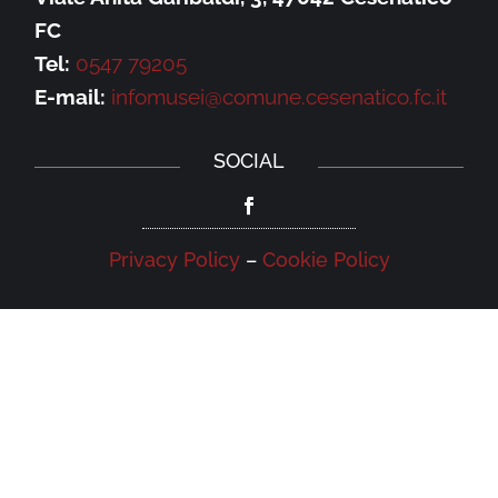
FC
Tel:
0547 79205
E-mail:
infomusei@comune.cesenatico.fc.it
SOCIAL
Privacy Policy
–
Cookie Policy
NEWSLETTER
Iscriviti alla newsletter della Galleria
Leonardo e rimani aggiornato su eventi,
iniziative e news.
Iscriviti