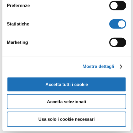
Preferenze
Opere della
Statistiche
Galleria
Marketing
Virtuale
Continua a scoprire tutte le
Mostra dettagli
opere della collezione d’arte di
Cesenatico nella Galleria Virtuale:
Accetta tutti i cookie
un viaggio artistico senza confini.
Accetta selezionati
Guarda tutte le opere
Usa solo i cookie necessari