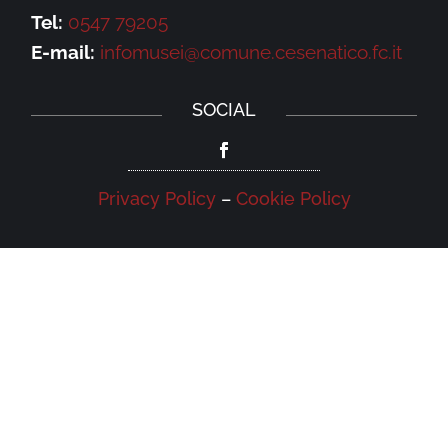
Tel:
0547 79205
E-mail:
infomusei@comune.cesenatico.fc.it
SOCIAL
Privacy Policy
–
Cookie Policy
NEWSLETTER
Iscriviti alla newsletter della Galleria
Leonardo e rimani aggiornato su eventi,
iniziative e news.
Iscriviti