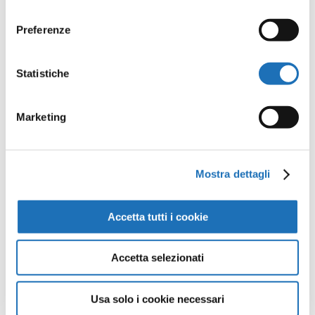
consenso
Preferenze
Opere della
Statistiche
Galleria
Marketing
Virtuale
Mostra dettagli
Continua a scoprire tutte le
opere della collezione d’arte di
Accetta tutti i cookie
Cesenatico nella Galleria Virtuale:
un viaggio artistico senza confini.
Accetta selezionati
Usa solo i cookie necessari
Guarda tutte le opere