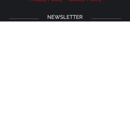
NEWSLETTER
Iscriviti alla newsletter della Galleria
Leonardo e rimani aggiornato su eventi,
iniziative e news.
Iscriviti
Prodotto originale frutto delle menti felici e creative