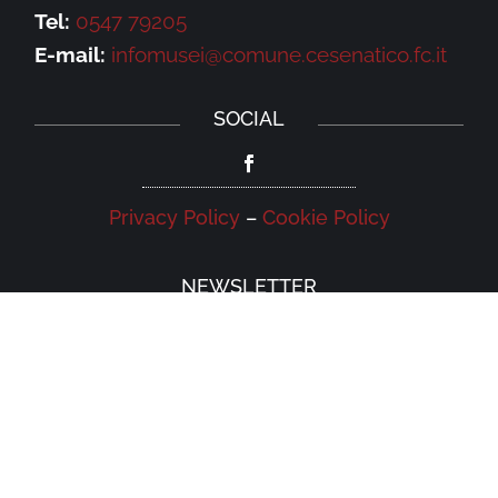
Tel:
0547 79205
E-mail:
infomusei@comune.cesenatico.fc.it
SOCIAL
Privacy Policy
–
Cookie Policy
NEWSLETTER
Iscriviti alla newsletter della Galleria
Leonardo e rimani aggiornato su eventi,
iniziative e news.
Iscriviti