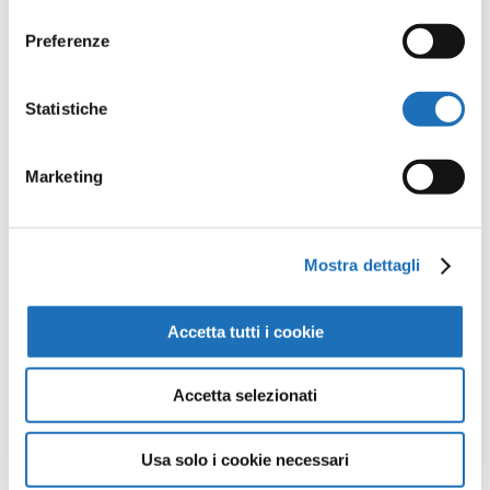
consenso
Preferenze
Opere della
Statistiche
Galleria
Marketing
Virtuale
Continua a scoprire tutte le
Mostra dettagli
opere della collezione d’arte di
Cesenatico nella Galleria Virtuale:
Accetta tutti i cookie
un viaggio artistico senza confini.
Accetta selezionati
Guarda tutte le opere
Usa solo i cookie necessari