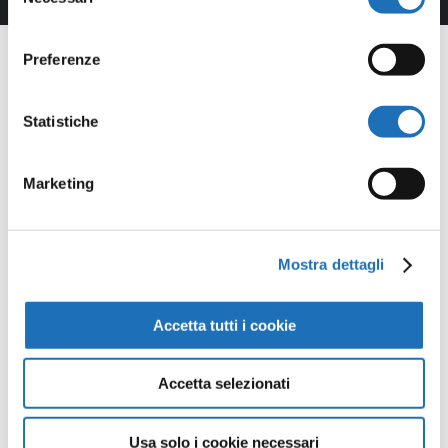
del
consenso
Preferenze
Statistiche
Opere della
Marketing
Galleria
Virtuale
Mostra dettagli
Continua a scoprire tutte le
Accetta tutti i cookie
opere della collezione d’arte di
Cesenatico nella Galleria Virtuale:
Accetta selezionati
un viaggio artistico senza confini.
Usa solo i cookie necessari