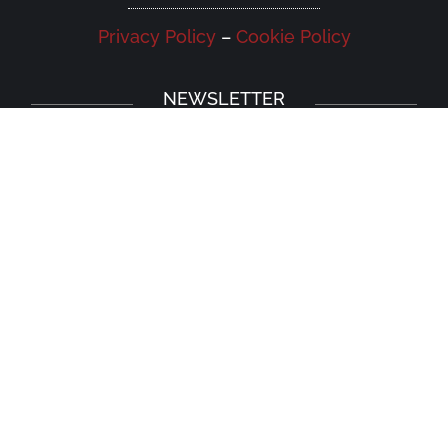
Privacy Policy
–
Cookie Policy
NEWSLETTER
Iscriviti alla newsletter della Galleria
Leonardo e rimani aggiornato su eventi,
iniziative e news.
Iscriviti