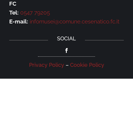
FC
Tel:
0547 79205
E-mail:
infomusei@comune.cesenatico.fc.it
SOCIAL
Privacy Policy
–
Cookie Policy
NEWSLETTER
Iscriviti alla newsletter della Galleria
Leonardo e rimani aggiornato su eventi,
iniziative e news.
Iscriviti