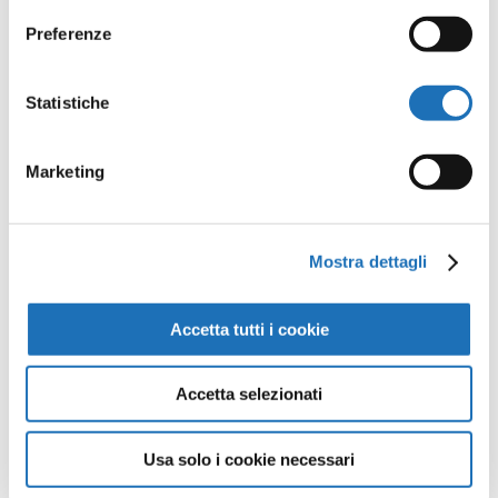
Preferenze
Opere della
Statistiche
Galleria
Marketing
Virtuale
Mostra dettagli
Continua a scoprire tutte le
opere della collezione d’arte di
Accetta tutti i cookie
Cesenatico nella Galleria Virtuale:
un viaggio artistico senza confini.
Accetta selezionati
Guarda tutte le opere
Usa solo i cookie necessari