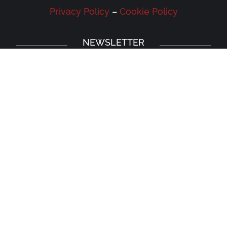
Privacy Policy
–
Cookie Policy
NEWSLETTER
Iscriviti alla newsletter della Galleria
Leonardo e rimani aggiornato su eventi,
iniziative e news.
Iscriviti