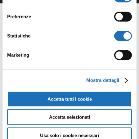
consenso
Preferenze
Statistiche
Opere della
Galleria
Marketing
Virtuale
Mostra dettagli
Continua a scoprire tutte le
Accetta tutti i cookie
opere della collezione d’arte di
Cesenatico nella Galleria Virtuale:
Accetta selezionati
un viaggio artistico senza confini.
Usa solo i cookie necessari