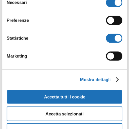
iniziativa di solidarietà
: anche quest’anno
Necessari
del
l’asta delle tende al mare si svolgerà
consenso
durante l’estate: chi vorrà proporre
Preferenze
l’offerta d’acquisto di una tenda potrà farlo
rivolgendosi alla
Consulta del
Statistiche
Volontariato di Cesenatico
, che destinerà
il ricavato a progetti sociali, al tel. 353-
Marketing
4138129.
Partner stabile e determinante
Mostra dettagli
dell’iniziativa è da sempre la
Cooperativa
Stabilimenti Balneari di Cesenatico
, che
Accetta tutti i cookie
garantisce ogni giorno l’alzata quotidiana
delle tende e la loro sorveglianza, mentre
Accetta selezionati
la Consulta del Volontariato di Cesenatico
cura le attività legate alla vendita in