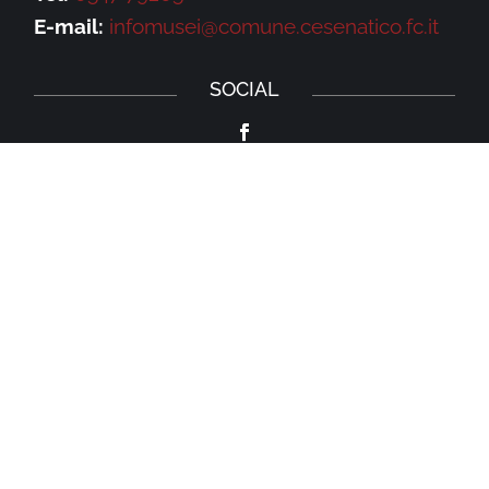
E-mail:
infomusei@comune.cesenatico.fc.it
SOCIAL
Privacy Policy
–
Cookie Policy
NEWSLETTER
Iscriviti alla newsletter della Galleria
Leonardo e rimani aggiornato su eventi,
iniziative e news.
Iscriviti