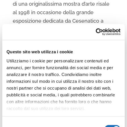
di una originalissima mostra d’arte risale
al 1998 in occasione della grande
esposizione dedicata da Cesenatico a
Dario Fo e a Franca Rame. Da allora, le
“tende al mare” si sono affermate tra gli
eventi estivi in ambito nazionale per
Questo sito web utilizza i cookie
l’originalità della formula, per la qualità
Utilizziamo i cookie per personalizzare contenuti ed
delle proposte, e la capacità di far
annunci, per fornire funzionalità dei social media e per
dialogare l’arte nelle sue variegate forme
analizzare il nostro traffico. Condividiamo inoltre
con il grande pubblico, a partire da una
informazioni sul modo in cui utilizza il nostro sito con i
nostri partner che si occupano di analisi dei dati web,
situazione totalmente informale come
pubblicità e social media, i quali potrebbero combinarle
quella della spiaggia.
con altre informazioni che ha fornito loro o che hanno
raccolto dal suo utilizzo dei loro servizi.
Non va poi dimenticato che fin dalla sua
prima edizione la rassegna si lega ad
una
Selezione