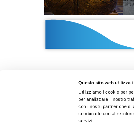
Questo sito web utilizza i
Utilizziamo i cookie per pe
per analizzare il nostro tra
GALLERIA LEONARDO
con i nostri partner che si
combinarle con altre inform
Viale Anita Garibaldi, 3, 47042
servizi.
Cesenatico FC