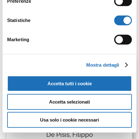
Preferenze
Scopri le opere
Statistiche
del tema
Marketing
Mostra dettagli
Accetta tutti i cookie
Accetta selezionati
Usa solo i cookie necessari
Interno con Cocò
De Pisis, Filippo