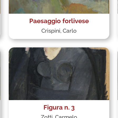
Paesaggio forlivese
Crispini, Carlo
Figura n. 3
Zotti, Carmelo