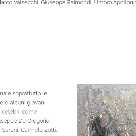
arco Valsecchi, Giuseppe Raimondi, Umbro Apollonio,
onale soprattutto le
sero alcuni giovani
re celebri, come
iuseppe De Gregorio,
 Saroni, Carmelo Zotti,